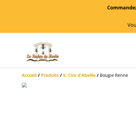
Commandez f
Vou
Accueil
/
Produits
/
5. Cire d'Abeille
/
Bougie Renne