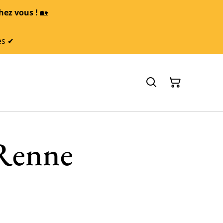
hez vous !
🏡
es ✔
Renne