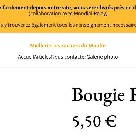
acilement depuis notre site, vous serez livrés près de c
(collaboration avec Mondial-Relay)
s y trouverez également tous les renseignement nécessair
Miellerie Les ruchers du Moulin
Accueil
Articles
Nous contacter
Galerie photo
Bougie 
5,50 €